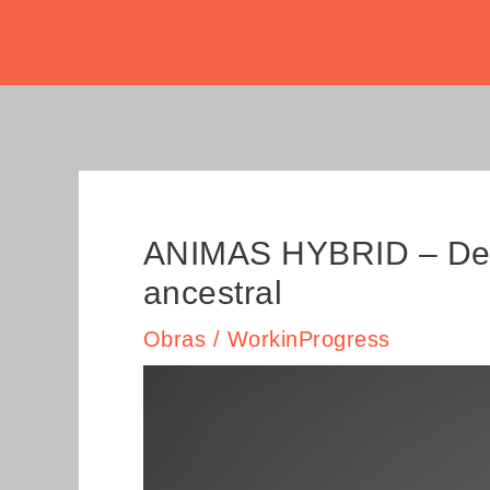
Ir
Navegación
al
de
contenido
entradas
ANIMAS HYBRID – Decol
ancestral
Obras
/
WorkinProgress