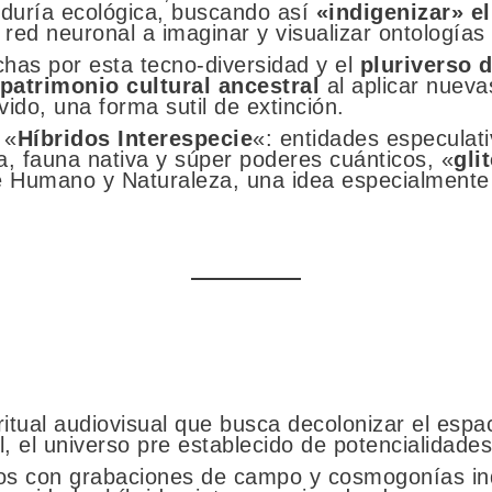
duría ecológica, buscando así
«indigenizar» el
 red neuronal a imaginar y visualizar ontologías
chas por esta tecno-diversidad y el
pluriverso 
patrimonio cultural ancestral
al aplicar nueva
vido, una forma sutil de extinción.
 «
Híbridos Interespecie
«: entidades especulat
a, fauna nativa y súper poderes cuánticos, «
gli
e Humano y Naturaleza, una idea especialmente d
al audiovisual que busca decolonizar el espacio
cial, el universo pre establecido de potencialidade
vos con grabaciones de campo y cosmogonías i