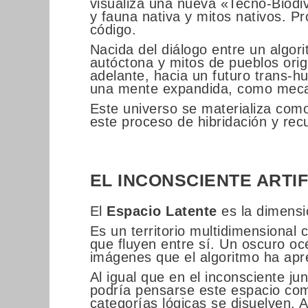
visualiza una nueva «Tecno-Biodi
y fauna nativa y mitos nativos. Pr
código.
Nacida del diálogo entre un algori
autóctona y mitos de pueblos ori
adelante, hacia un futuro trans-h
una mente expandida, como mecanis
Este universo se materializa como
este proceso de hibridación y rec
EL INCONSCIENTE ARTIF
El
Espacio Latente
es la dimensió
Es un territorio multidimensional
que fluyen entre sí. Un oscuro o
imágenes que el algoritmo ha apr
Al igual que en el inconsciente ju
podría pensarse este espacio c
categorías lógicas se disuelven