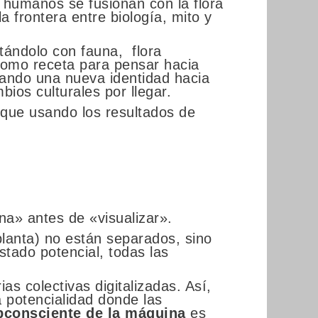
 humanos se fusionan con la flora
a frontera entre biología, mito y
ntándolo con fauna, flora
como receta para pensar hacia
rando una nueva identidad hacia
ios culturales por llegar.
sque usando los resultados de
ina» antes de «visualizar».
planta) no están separados, sino
tado potencial, todas las
as colectivas digitalizadas. Así,
 potencialidad donde las
bconsciente de la máquina
es