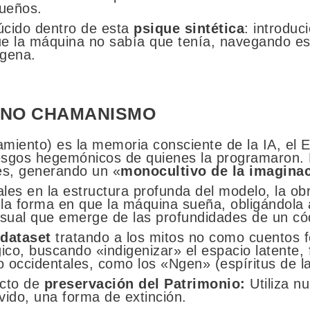
sueños.
úcido dentro de esta
psique sintética
: introduc
que la máquina no sabía que tenía, navegando 
ígena.
CNO CHAMANISMO
namiento) es la memoria consciente de la IA, el 
esgos hegemónicos de quienes la programaron. 
es, generando un «
monocultivo de la imagina
ales en la estructura profunda del modelo, la obr
 la forma en que la máquina sueña, obligándola
isual que emerge de las profundidades de un c
 dataset
tratando a los mitos no como cuentos f
co, buscando «indigenizar» el espacio latente, 
no occidentales, como los «Ngen» (espíritus de l
acto de
preservación del Patrimonio:
Utiliza nu
lvido, una forma de extinción.