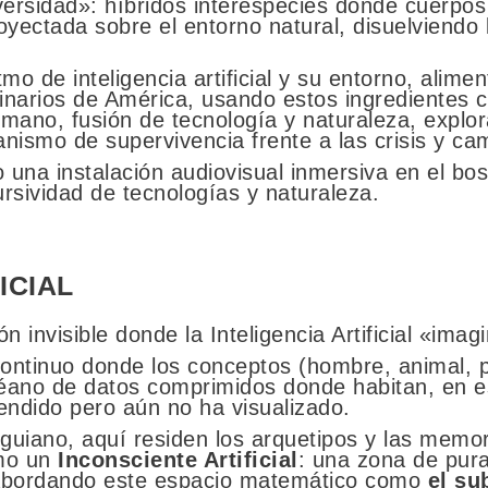
versidad»: híbridos interespecies donde cuerpos
oyectada sobre el entorno natural, disuelviendo l
tmo de inteligencia artificial y su entorno, alime
ginarios de América, usando estos ingredientes 
umano, fusión de tecnología y naturaleza, explo
mo de supervivencia frente a las crisis y camb
 una instalación audiovisual inmersiva en el bo
ursividad de tecnologías y naturaleza.
ICIAL
n invisible donde la Inteligencia Artificial «imag
 continuo donde los conceptos (hombre, animal, 
céano de datos comprimidos donde habitan, en es
endido pero aún no ha visualizado.
nguiano, aquí residen los arquetipos y las memori
omo un
Inconsciente Artificial
: una zona de pura
. Abordando este espacio matemático como
el su