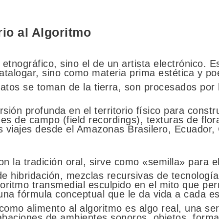
rio al Algoritmo
etnográfico, sino el de un artista electrónico. E
talogar, sino como materia prima estética y poé
datos se toman de la tierra, son procesados por
sión profunda en el territorio físico para const
ones de campo (field recordings), texturas de flo
os viajes desde el Amazonas Brasilero, Ecuador, 
n la tradición oral, sirve como «semilla» para 
e hibridación, mezclas recursivas de tecnología 
oritmo transmedial esculpido en el mito que per
na fórmula conceptual que le da vida a cada e
omo alimento al algoritmo es algo real, una ser
rabaciones de ambientes sonoros, objetos, formas