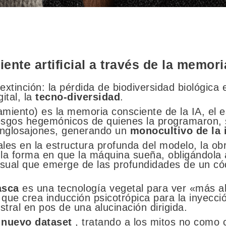
ente artificial a través de la memori
tinción: la pérdida de biodiversidad biológica 
ital, la
tecno-diversidad
.
amiento) es la memoria consciente de la IA, el e
esgos hegemónicos de quienes la programaron, 
anglosajones, generando un
monocultivo de la 
ales en la estructura profunda del modelo, la obr
 la forma en que la máquina sueña, obligándola 
isual que emerge de las profundidades de un có
asca
es una tecnología vegetal para ver «más al
que crea inducción psicotrópica para la inyecc
stral en pos de una alucinación dirigida.
 nuevo dataset
, tratando a los mitos no como c