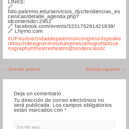
LINKS:
🔗
fido.palermo.edu/servicios_dyc/tendencias_es
cenicas/detalle_agenda.php?
idcontenido=2952
🔗 facebook.com/events/323175261421839/
🔗 Lhymo.com
#UP
#universidaddepalermo
#congress
#speake
r
#touchdesigner
#resolume
#escenografia
#sce
nography
#theatre
#teatro
@tendenciasdc
←
Entrada anterior
Entrada siguiente
→
Deja un comentario
Tu dirección de correo electrónico no
será publicada.
Los campos obligatorios
están marcados con
*
Escribe
aquí...