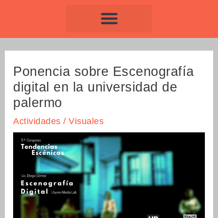
Ir
Navegación
al
de
contenido
entradas
Ponencia sobre Escenografía
digital en la universidad de
palermo
Actividades
/
Visuales