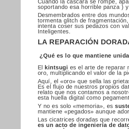
Cuando la cáscara se rompe, apar
soportando esa horrible panza ) y
Desmembrados entre dos mundos, e
tormenta glitch de fragmentación
intenta coser sus pedazos con val
Inteligentes.
LA REPARACIÓN DORAD
¿Qué es lo que mantiene unida
El
kintsugi
es el arte de reparar 
oro, multiplicando el valor de la pi
Aquí, el «oro» que sella las griet
Es el flujo de nuestros propios da
relato que nos contamos a nosot
esta huella digital como pegamen
Y no es solo «memoria», es
suste
mantiene «pegados» aunque ado
Las cicatrices doradas que recorre
es un acto de ingeniería de dat