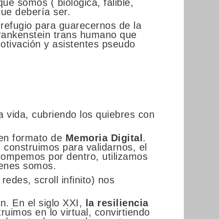
e somos ( biológica, falible,
que debería ser.
refugio para guarecernos de la
Frankenstein trans humano que
motivación y asistentes pseudo
a vida, cubriendo los quiebres con
, en formato de
Memoria Digital
.
e construimos para validarnos, el
rompemos por dentro, utilizamos
ienes somos.
redes, scroll infinito) nos
n. En el siglo XXI,
la resiliencia
uimos en lo virtual, convirtiendo