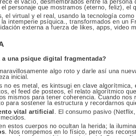
ece el vacío, desmembrados entre la persona qu
 el personaje que mostramos (eterno, feliz), el 
l virtual y el real, usando la tecnología como 
, la intemperie psíquica., transformados en un 
idación externa a fuerza de likes, apps, video 
A
 a una psique digital fragmentada?
maravillosamente algo roto y darle así una nuev
eza inicial.
as no es metal, es kintsugi en clave algorítmica
tos, el feed de posteos, el relato algorítmico qu
ros mismos para tener coherencia. Cuando nos 
to para sostener la estructura y recordarnos qu
nto vital artificial
. El consumo pasivo (Netflix, 
rmecidos.
n estos cuerpos no ocultan la herida; la ilumina
os
. Nos rompemos en lo físico, pero nos reconstr