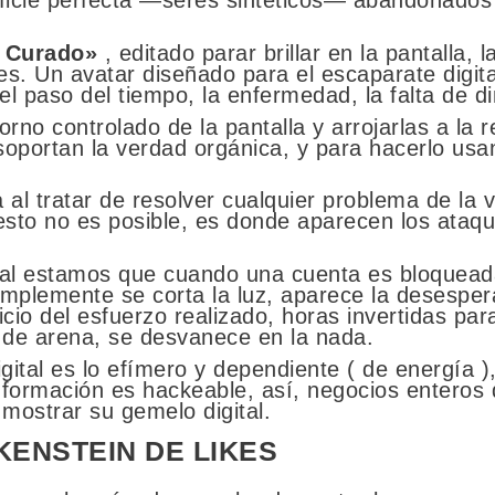
ficie perfecta —seres sintéticos— abandonados
 Curado»
, editado parar brillar en la pantalla, l
es. Un avatar diseñado para el escaparate digita
, el paso del tiempo, la enfermedad, la falta de 
orno controlado de la pantalla y arrojarlas a la r
soportan la verdad orgánica, y para hacerlo us
 al tratar de resolver cualquier problema de la
sto no es posible, es donde aparecen los ataque
al estamos que cuando una cuenta es bloqueada 
 simplemente se corta la luz, aparece la desesper
juicio del esfuerzo realizado, horas invertidas pa
 de arena, se desvanece en la nada.
igital es lo efímero y dependiente ( de energía )
información es hackeable, así, negocios enteros
mostrar su gemelo digital.
KENSTEIN DE LIKES