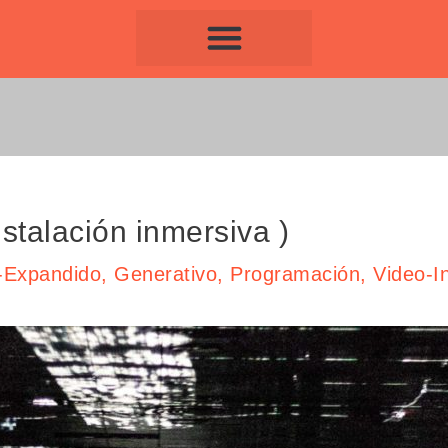
talación inmersiva )
-Expandido
,
Generativo
,
Programación
,
Video-I