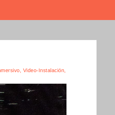
nmersivo
,
Video-Instalación
,