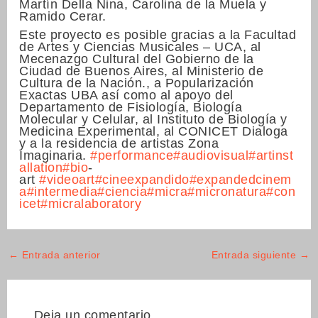
Martín Della Nina, Carolina de la Muela y
Ramido Cerar.
Este proyecto es posible gracias a la Facultad
de Artes y Ciencias Musicales – UCA, al
Mecenazgo Cultural del Gobierno de la
Ciudad de Buenos Aires, al Ministerio de
Cultura de la Nación., a Popularización
Exactas UBA así como al apoyo del
Departamento de Fisiología, Biología
Molecular y Celular, al Instituto de Biología y
Medicina Experimental, al CONICET Dialoga
y a la residencia de artistas Zona
Imaginaria.
#performance
#audiovisual
#artinst
allation
#bio
-
art
#videoart
#cineexpandido
#expandedcinem
a
#intermedia
#ciencia
#micra
#micronatura
#con
icet
#micralaboratory
←
Entrada anterior
Entrada siguiente
→
Deja un comentario