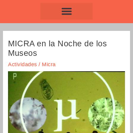
Ir
Navegación
al
de
contenido
entradas
MICRA en la Noche de los
Museos
Actividades
/
Micra