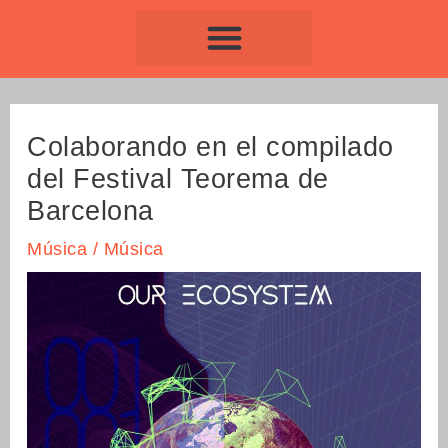
Ir
Navegación
al
de
contenido
entradas
Colaborando en el compilado
del Festival Teorema de
Barcelona
Música
/
Música