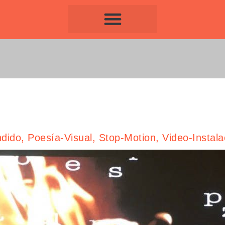
dido
,
Poesía-Visual
,
Stop-Motion
,
Video-Instala