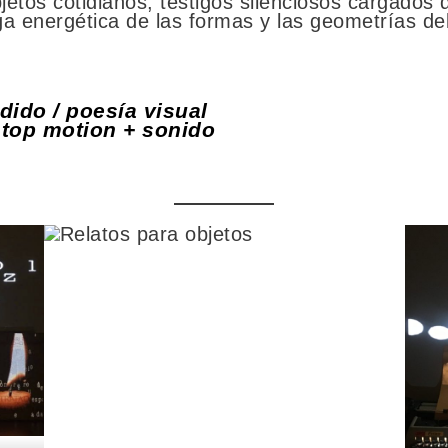
tos cotidianos, testigos silenciosos cargados d
ga energética de las formas y las geometrías de
dido / poesía visual
stop motion + sonido