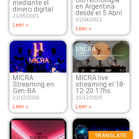
mediante el
en Argentina
dinero digital
desde el 5 Abril
21/05/2021
01/04/2021
Leer »
Leer »
MICRA:
MICRA live
Streaming en
streaming el 18-
Gen-BA
12-20 17hs
21/12/2020
15/12/2020
Leer »
Leer »
TRANSLATE