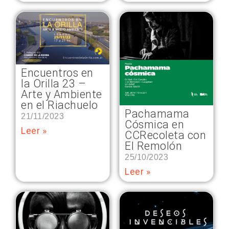
Encuentros en
la Orilla 23 –
Arte y Ambiente
en el Riachuelo
Pachamama
21/11/2023
Cósmica en
Leer »
CCRecoleta con
El Remolón
25/10/2023
Leer »