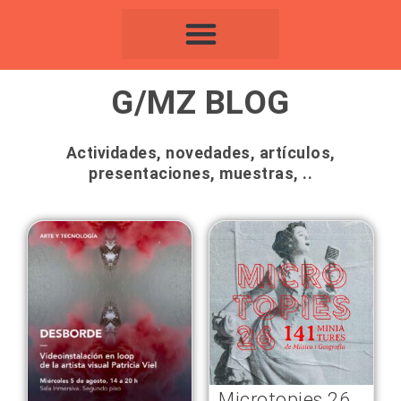
Ir
al
contenido
G/MZ BLOG
Actividades, novedades, artículos,
presentaciones, muestras, ..
Page
Page
Microtopies 26