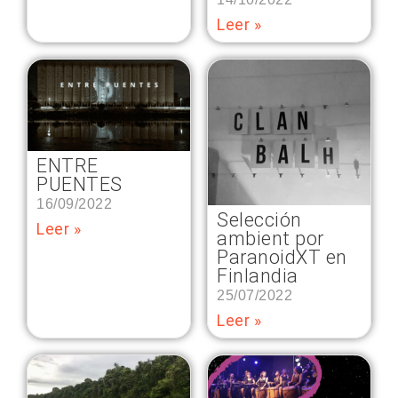
Leer »
ENTRE
PUENTES
16/09/2022
Selección
Leer »
ambient por
ParanoidXT en
Finlandia
25/07/2022
Leer »