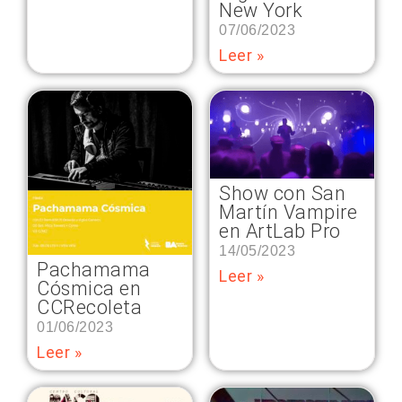
New York
07/06/2023
Leer »
Show con San
Martín Vampire
en ArtLab Pro
14/05/2023
Pachamama
Leer »
Cósmica en
CCRecoleta
01/06/2023
Leer »