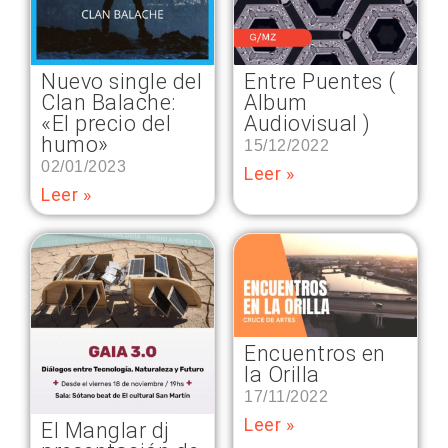
Nuevo single del
Entre Puentes (
Clan Balache:
Album
«El precio del
Audiovisual )
humo»
15/12/2022
02/01/2023
Leer »
Leer »
Encuentros en
la Orilla
17/11/2022
Leer »
El Manglar dj