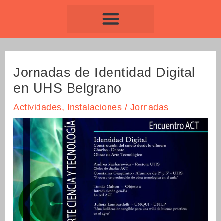
Ir
Navegación
al
de
contenido
entradas
Jornadas de Identidad Digital
en UHS Belgrano
Actividades
,
Instalaciones
/
Jornadas