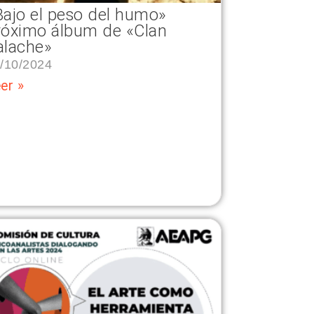
Bajo el peso del humo»
róximo álbum de «Clan
alache»
/10/2024
er »