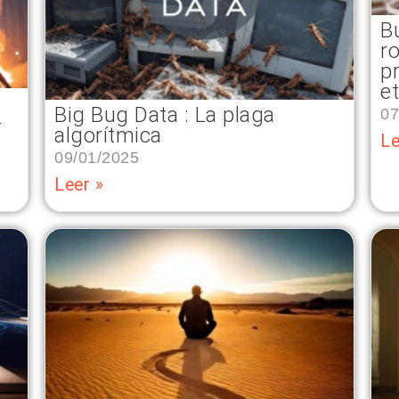
B
r
p
e
Big Bug Data : La plaga
07
–
algorítmica
Le
09/01/2025
Leer »