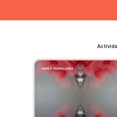
Ir
al
contenido
Activid