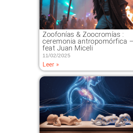
Zoofonías & Zoocromías :
ceremonia antropomórfica 
feat Juan Miceli
11/02/2025
Leer »