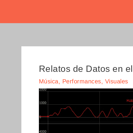
Ir
Navegación
al
de
contenido
entradas
Relatos de Datos en el
Música
,
Performances
,
Visuales