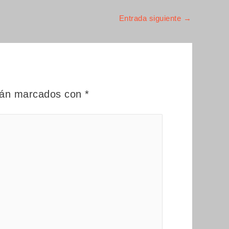
Entrada siguiente
→
stán marcados con
*