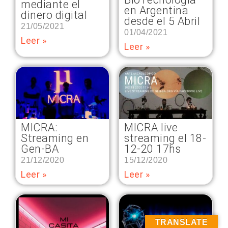
mediante el
en Argentina
dinero digital
desde el 5 Abril
21/05/2021
01/04/2021
Leer »
Leer »
MICRA:
MICRA live
Streaming en
streaming el 18-
Gen-BA
12-20 17hs
21/12/2020
15/12/2020
Leer »
Leer »
TRANSLATE