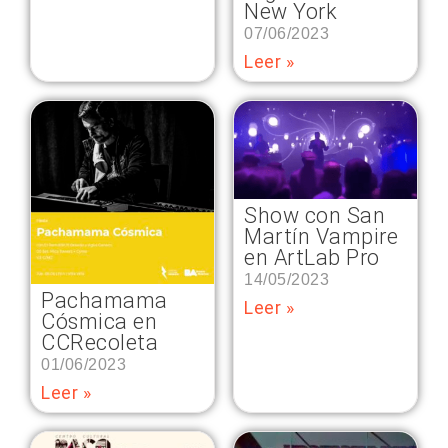
New York
07/06/2023
Leer »
Show con San
Martín Vampire
en ArtLab Pro
14/05/2023
Pachamama
Leer »
Cósmica en
CCRecoleta
01/06/2023
Leer »