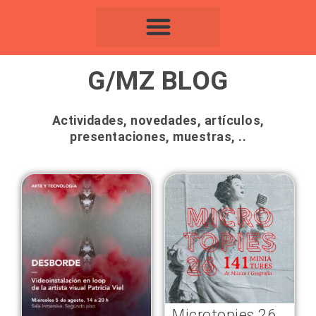
Ir
al
contenido
G/MZ BLOG
Actividades, novedades, artículos,
presentaciones, muestras, ..
Page
Page
Microtopies 26