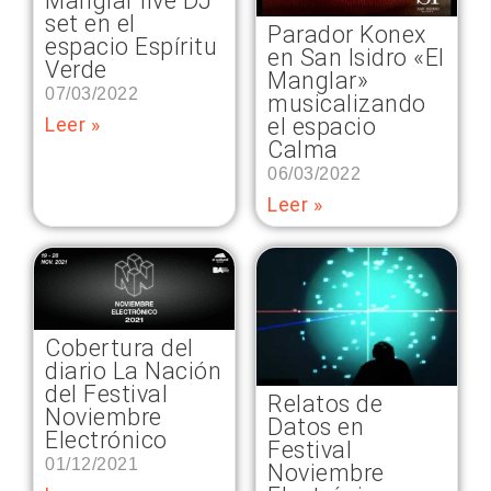
Manglar live DJ
set en el
Parador Konex
espacio Espíritu
en San Isidro «El
Verde
Manglar»
07/03/2022
musicalizando
el espacio
Leer »
Calma
06/03/2022
Leer »
Cobertura del
diario La Nación
del Festival
Relatos de
Noviembre
Datos en
Electrónico
Festival
01/12/2021
Noviembre