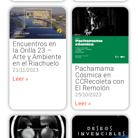
Encuentros en
la Orilla 23 –
Arte y Ambiente
en el Riachuelo
Pachamama
21/11/2023
Cósmica en
Leer »
CCRecoleta con
El Remolón
25/10/2023
Leer »