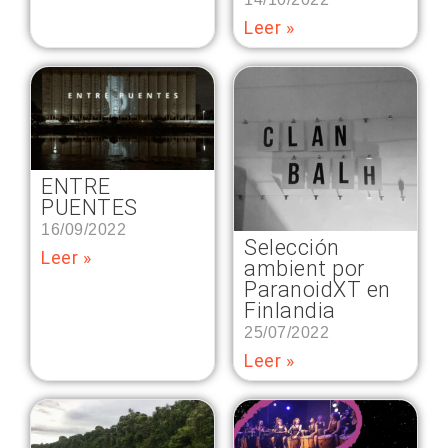
Leer »
ENTRE
PUENTES
16/09/2022
Selección
Leer »
ambient por
ParanoidXT en
Finlandia
25/07/2022
Leer »