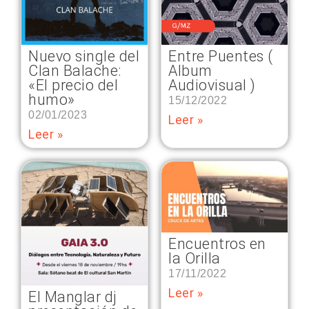
Nuevo single del
Entre Puentes (
Clan Balache:
Album
«El precio del
Audiovisual )
humo»
15/12/2022
02/01/2023
Leer »
Leer »
Encuentros en
la Orilla
17/11/2022
Leer »
El Manglar dj