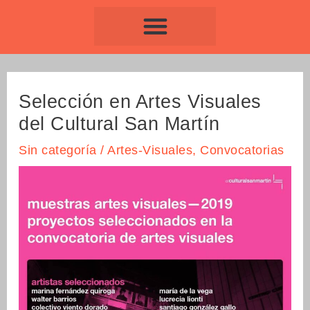
Ir
Navegación
al
de
contenido
entradas
Selección en Artes Visuales
del Cultural San Martín
Sin categoría
/
Artes-Visuales
,
Convocatorias