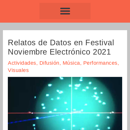
Ir
Navegación
al
de
contenido
entradas
Relatos de Datos en Festival
Noviembre Electrónico 2021
Actividades
,
Difusión
,
Música
,
Performances
,
Visuales