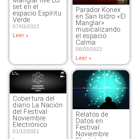
Manglar live DJ
set en el
Parador Konex
espacio Espíritu
en San Isidro «El
Verde
Manglar»
07/03/2022
musicalizando
el espacio
Leer »
Calma
06/03/2022
Leer »
Cobertura del
diario La Nación
del Festival
Relatos de
Noviembre
Datos en
Electrónico
Festival
01/12/2021
Noviembre