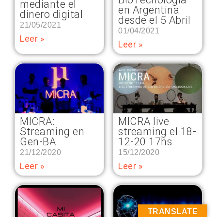
mediante el
en Argentina
dinero digital
desde el 5 Abril
21/05/2021
01/04/2021
Leer »
Leer »
MICRA:
MICRA live
Streaming en
streaming el 18-
Gen-BA
12-20 17hs
21/12/2020
15/12/2020
Leer »
Leer »
TRANSLATE