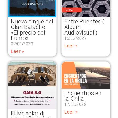
Nuevo single del
Entre Puentes (
Clan Balache:
Album
«El precio del
Audiovisual )
humo»
15/12/2022
02/01/2023
Leer »
Leer »
Encuentros en
la Orilla
17/11/2022
Leer »
El Manglar dj