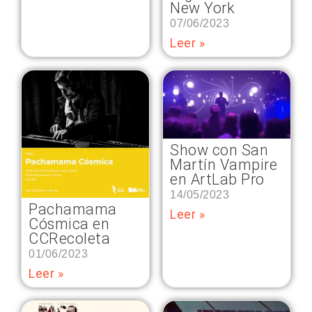
New York
07/06/2023
Leer »
Show con San
Martín Vampire
en ArtLab Pro
14/05/2023
Pachamama
Leer »
Cósmica en
CCRecoleta
01/06/2023
Leer »