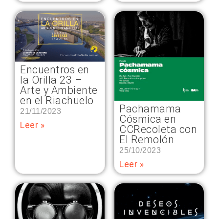
Encuentros en
la Orilla 23 –
Arte y Ambiente
en el Riachuelo
Pachamama
21/11/2023
Cósmica en
Leer »
CCRecoleta con
El Remolón
25/10/2023
Leer »