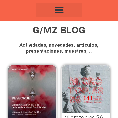
Ir
al
contenido
G/MZ BLOG
Actividades, novedades, artículos,
presentaciones, muestras, ..
Page
Page
Microtopies 26