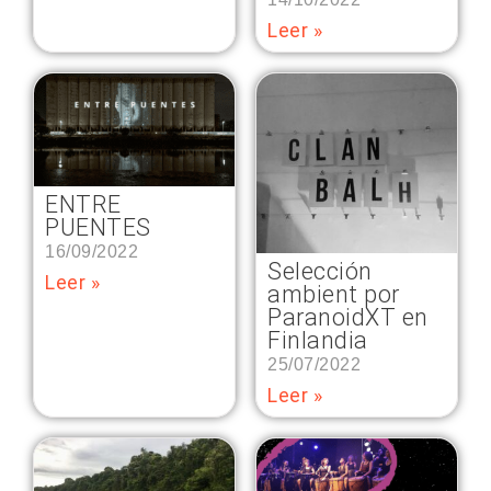
Leer »
ENTRE
PUENTES
16/09/2022
Selección
Leer »
ambient por
ParanoidXT en
Finlandia
25/07/2022
Leer »