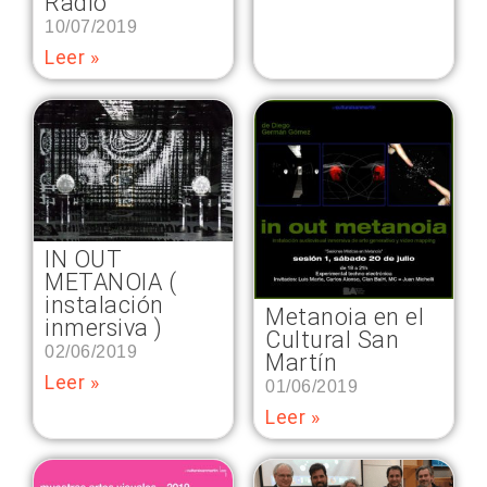
Radio
10/07/2019
Leer »
IN OUT
METANOIA (
instalación
Metanoia en el
inmersiva )
Cultural San
02/06/2019
Martín
Leer »
01/06/2019
Leer »