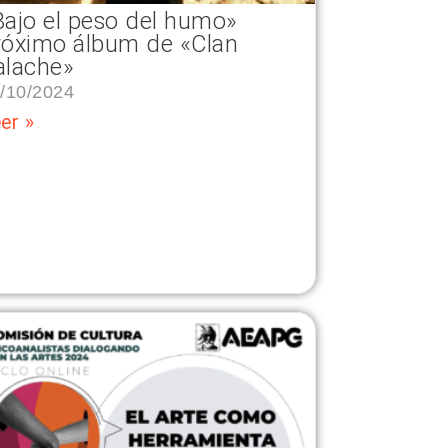
Bajo el peso del humo»
róximo álbum de «Clan
alache»
/10/2024
er »