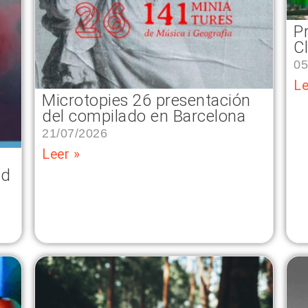
P
C
05
Le
Microtopies 26 presentación
del compilado en Barcelona
21/07/2026
Leer »
ad