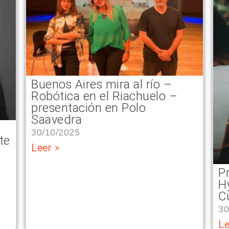
Buenos Aires mira al río –
Robótica en el Riachuelo –
presentación en Polo
Saavedra
30/10/2025
te
Leer »
P
H
C
30
Le