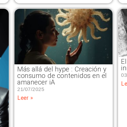
El
i
Más allá del hype : Creación y
consumo de contenidos en el
03
amanecer iA
Le
21/07/2025
Leer »