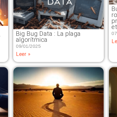
B
r
p
e
Big Bug Data : La plaga
07
–
algorítmica
Le
09/01/2025
Leer »