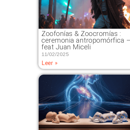
Zoofonías & Zoocromías :
ceremonia antropomórfica 
feat Juan Miceli
11/02/2025
Leer »