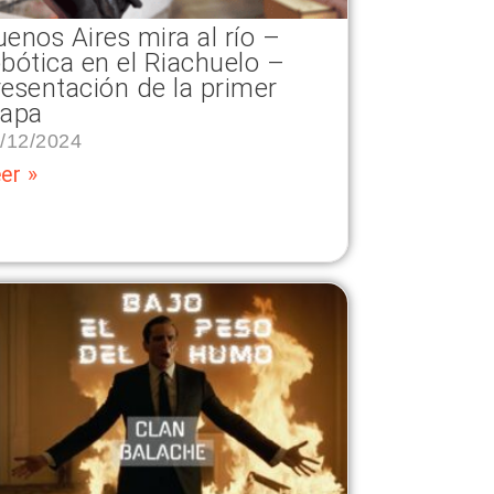
uenos Aires mira al río –
obótica en el Riachuelo –
resentación de la primer
tapa
/12/2024
er »