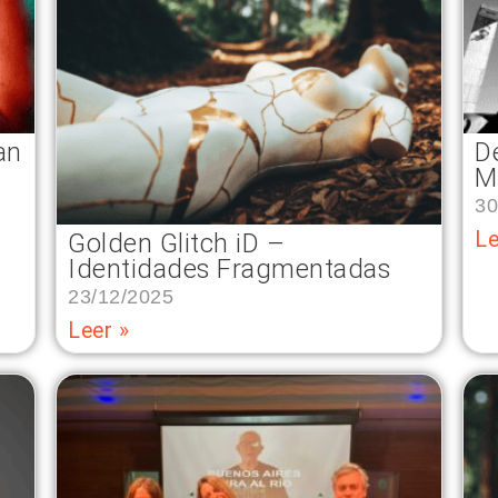
an
D
M
30
Le
Golden Glitch iD –
Identidades Fragmentadas
23/12/2025
Leer »